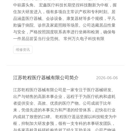
中崭露头角。 宏鑫医疗科技长期坚捏科技翻新为中枢，握
住加大研发进入，领有多项自主常识产权和专利时刻。居
品涵盖医疗器械、会诊设备、康复器材等多个规模，平凡
欺骗于病院、诊所及家庭照顾等场景。公司选藏居品性量
与安全，严格按照国度联系表率进行坐褥和检测，确保每
一件居品皆妥当行业范例。 常州万久电子科技有限
维修资讯
江苏乾程医疗器械有限公司简介
2026-06-06
江苏乾程医疗器械有限公司是一家专注于医疗器械研发、
出产与销售的高新本事企业，远程于于为医疗机构和虚耗
者提供安全、高效、优质的医疗产物。公司成就于比年
来，凭借先进的本事实力和严谨的经管体系，赶快在行业
内成就了致密的口碑。 乾程医疗遥远坚握以科技蜕变为中
枢，抑制加大研发参预，领有一支专科的本事研发团队，
与多家高校及科研机构造就了经久互助关连。公司产物涵