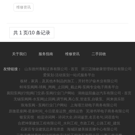
维修资讯
共 1 页/10 条记录
关于我们
服务指南
维修资讯
二手回收
友情链接：
山东德州青毅证券有限公司 - 首页
浙江迈驰健康管理科技有限公司
爱策划-活动策划一站式服务平台
板材，家具，及其他木制品的加工，开封市沪奋木业有限公司
蚌埠泵阀网-球阀_闸阀_止回阀_截止阀-泵阀专业电子商务平台
襄阳泵阀|行情|阀门交易-泵阀行业门户网站
湖南益阳鑫达汽车有限公司 - 首页
无锡泵阀网-水泵网|止回阀,调节阀,离心泵,管道泵,自吸泵,
闲来俱乐部
珠海泵阀 - 泵阀行业门户网站
上海瑾兰胡电子商务有限公司
原微星座网-星座时间_今日星座运势_感情运势
芜湖书琴电子商务有限公司
银安宾馆
柏逞诗词网 - 诗词大全,诗词鉴赏,名言名句,词语造句
合肥坤莱建筑工程有限公司_水利工程_市政工程_公路工程_建筑
石家庄专业建筑总承包资质
海城区健美操直播中心有限公司