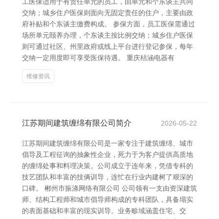
工医保适用于有责任单元的员工，由单元和个东谈主共同
交纳；城乡住户医保则面向无固定责任的住户，主要由政
府补贴和个东谈主缴费构成。 参保方面，员工医保需通过
场所单元颐养办理，个东谈主按比例交纳；城乡住户医保
则可通过社区、州里政府或线上平台进行登记参保，每年
交纳一定用度即可享受医保待遇。 重庆桔涵电器有
维修资讯
江苏期间建筑缠绵有限公司简介
2026-05-22
江苏期间建筑缠绵有限公司是一家专注于建筑缠绵、城市
倡导及工程征询的抽象性企业，死力于为客户提供高质地
的缠绵处事和料理决策。公司成立于连年来，凭借专科的
技艺团队和丰富的技俩训导，连忙在行业内建树了艰深的
口碑。 郴州市振涤网络有限公司 公司领有一支由资深建筑
师、结构工程师和城市倡导师构成的专科团队，具备塌实
的表面基础和丰富的现实训导。业务畛域涵盖住宅、交